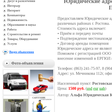
Юридические адрес
Досуг и развлечения
Интерьер
Интернет
Компьютеры
Предоставляем Юридические ад
Недвижимость
различных районах г. Ростова.
Образование и наука
Стоимость адреса включает:
Работа
• Приём и передачу почты
Строительство и ремонт
• Подтверждение местонахожд
Товары, Оборудование
• Договор аренды помещения
Услуги
Юридические адреса не являют
Видео обьявления
Поможем с регистрацией ООО 
внесение изменений в ЕРГЮЛ 
Фото-объявления
Телефон: (863) 241-75-97, 8 (90
Адрес: ул. Мечникова 112г, офи
Населенный пункт:
Ростовска
Цена:
1500 руб.
(
usd
eur
uah
)
Автор:
Альфа Юридическая 