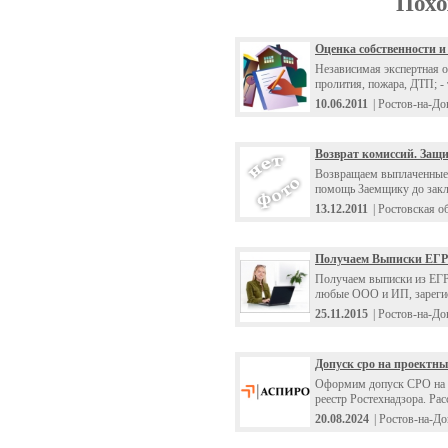
Похо
Оценка собственности и
Независимая экспертная о
пролития, пожара, ДТП; - т
10.06.2011
| Ростов-на-До
Возврат комиссий. Защ
Возвращаем выплаченные 
помощь Заемщику до заклю
13.12.2011
| Ростовская о
Получаем Выписки ЕГ
Получаем выписки из ЕГР
любые ООО и ИП, зарегист
25.11.2015
| Ростов-на-До
Допуск сро на проектны
Оформим допуск СРО на п
реестр Ростехнадзора. Рас
20.08.2024
| Ростов-на-Д