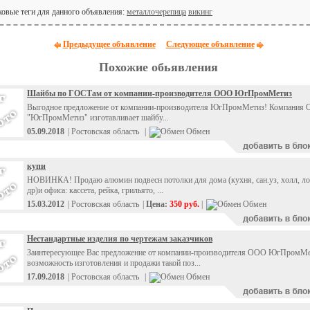
овые теги для данного объявления:
металлочерепица
викинг
Предыдущее объявление
Следующее объявление
Похожие обьявления
Шайбы по ГОСТам от компании-производителя ООО ЮгПромМетиз
Выгодное предложение от компании-производителя ЮгПромМетиз! Компания
"ЮгПромМетиз" изготавливает шайбу...
05.09.2018
| Ростовская область
|
Обмен
купи
НОВИНКА! Продаю алюмин подвесн потолки для дома (кухня, сан.уз, холл, л
др)и офиса: кассета, рейка, грильято, ...
15.03.2012
| Ростовская область
|
Цена:
350 руб.
|
Обмен
Нестандартные изделия по чертежам заказчиков
Заинтересующее Вас предложение от компании-производителя ООО ЮгПромМе
возможность изготовления и продажи такой поз...
17.09.2018
| Ростовская область
|
Обмен