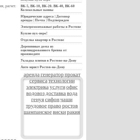
, расчет.
ВК-5, ВК-10, ВК-20. ВК-40, ВК-60
Колокольные ванны
Юридические адреса | Договор
аренды | Почта | Подтвержден
Электромонтажные работы в Ростове
Куплю пух-перо!
Отделка квартир в Ростове
Деревянные дома из
оцилиндрованного бревна от
производите
Укладка плитки в Ростове-на-Дону
Авто юрист Ростов-на-Дону
аренда
генератор
прокат
сервиса
технологии
электрика
услуги
офис
водовоз
доставка
вода
генуя
сифон
чаши
трудовое
право
ростов
шампанское
виски
ракия