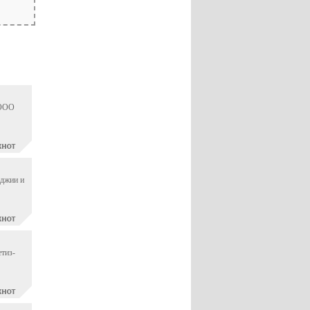
 ООО
оджии и
тиз-