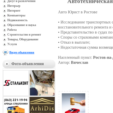
Автотехническая 
Досуг и развлечения
Интерьер
Интернет
Авто Юрист в Ростове
Компьютеры
Недвижимость
• Исследование транспортных с
Образование и наука
восстановительного ремонта и
Работа
• Представительство в судах п
Строительство и ремонт
• Споры со страховыми компан
Товары, Оборудование
• Отказ в выплате;
Услуги
• Недостаточная сумма возмещ
Видео обьявления
Населенный пункт:
Ростов-на
Автор:
Вячеслав
Фото-объявления