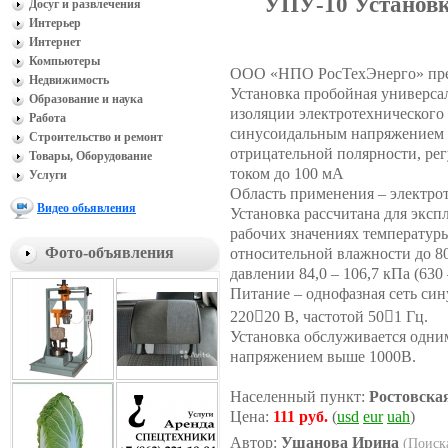
УПУ-10 Установк
Досуг и развлечения
Интерьер
Интернет
Компьютеры
ООО «НПО РосТехЭнерго» пред
Недвижимость
Установка пробойная универса
Образование и наука
изоляции электротехнического
Работа
синусоидальным напряжением 
Строительство и ремонт
отрицательной полярности, ре
Товары, Оборудование
током до 100 мА
Услуги
Область применения – электрот
Видео обьявления
Установка рассчитана для экс
рабочих значениях температуры
относительной влажности до 8
Фото-объявления
давлении 84,0 – 106,7 кПа (630 –
Питание – однофазная сеть си
22020 В, частотой 501 Гц.
Установка обслуживается одним
напряжением выше 1000В.
Населенный пункт:
Ростовска
Цена:
111 руб.
(
usd
eur
uah
)
Автор:
Ушанова Ирина
(Поиск