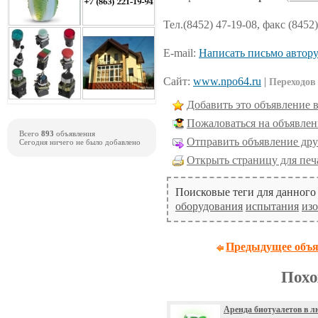
Тел.(8452) 47-19-08, факс (8452
E-mail:
Написать письмо автор
Сайт:
www.npo64.ru
|
Переходов 
Добавить это объявление 
Пожаловаться на объявлен
Всего
893
объявления
Отправить объявление дру
Сегодня ничего не было добавлено
Открыть страницу для печ
Поисковые теги для данного
оборудования
испытания
из
Предыдущее объя
Похо
Аренда биотуалетов в л